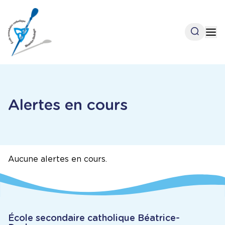
Aller
au
contenu
Open se
Op
principal
Accueil
Alertes en cours
Aucune alertes en cours.
École secondaire catholique Béatrice-