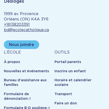
Desloges
1999 av. Provence
Orléans (ON) K4A 3Y6
+16138203391
bd@ecolecatholique.ca
Nous joindre
À
Outils
L’ÉCOLE
OUTILS
propos
À propos
Portail parents
Nouvelles et événements
Inscrire un enfant
Bureau d'assistance aux
Horaire et calendrier
familles
scolaire
Formulaire de
Transport
dénonciation
Faire un don
Formulaire B-D souligne