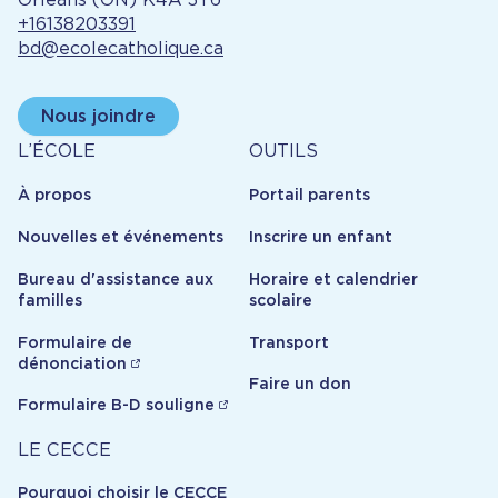
+16138203391
bd@ecolecatholique.ca
Nous joindre
À
Outils
L’ÉCOLE
OUTILS
propos
À propos
Portail parents
Nouvelles et événements
Inscrire un enfant
Bureau d'assistance aux
Horaire et calendrier
familles
scolaire
Formulaire de
Transport
dénonciation
Faire un don
Formulaire B-D souligne
Carrière
LE CECCE
Pourquoi choisir le CECCE