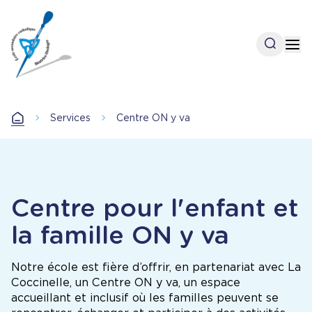
Aller
au
contenu
Open se
Op
principal
Accueil
Services
Centre ON y va
Accueil
Centre pour l'enfant et
la famille ON y va
Notre école est fière d’offrir, en partenariat avec La
Coccinelle, un Centre ON y va, un espace
accueillant et inclusif où les familles peuvent se