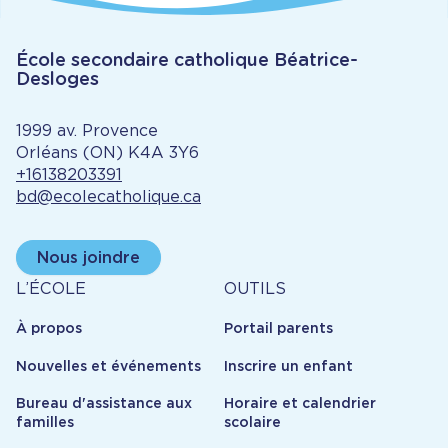
École secondaire catholique Béatrice-
Desloges
1999 av. Provence
Orléans (ON) K4A 3Y6
+16138203391
bd@ecolecatholique.ca
Nous joindre
À
Outils
L’ÉCOLE
OUTILS
propos
À propos
Portail parents
Nouvelles et événements
Inscrire un enfant
Bureau d'assistance aux
Horaire et calendrier
familles
scolaire