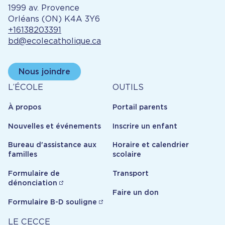
1999 av. Provence
Orléans (ON) K4A 3Y6
+16138203391
bd@ecolecatholique.ca
Nous joindre
À
Outils
L’ÉCOLE
OUTILS
propos
À propos
Portail parents
Nouvelles et événements
Inscrire un enfant
Bureau d'assistance aux
Horaire et calendrier
familles
scolaire
Formulaire de
Transport
dénonciation
Faire un don
Formulaire B-D souligne
Carrière
LE CECCE