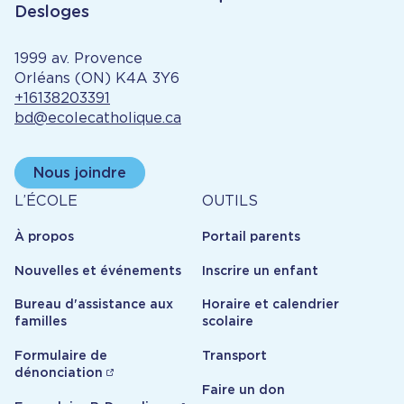
Desloges
1999 av. Provence
Orléans (ON) K4A 3Y6
+16138203391
bd@ecolecatholique.ca
Nous joindre
À
Outils
L’ÉCOLE
OUTILS
propos
À propos
Portail parents
Nouvelles et événements
Inscrire un enfant
Bureau d'assistance aux
Horaire et calendrier
familles
scolaire
Formulaire de
Transport
dénonciation
Faire un don