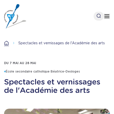
Aller
au
contenu
Open se
Op
principal
Accueil
Spectacles et vernissages de l'Académie des arts
Accueil
DU 7 MAI AU 28 MAI
École secondaire catholique Béatrice-Desloges
Spectacles et vernissages
de l'Académie des arts