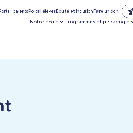
Portail parents
Portail élèves
Équité et inclusion
Faire un don
Notre école
Programmes et pédagogie
nt