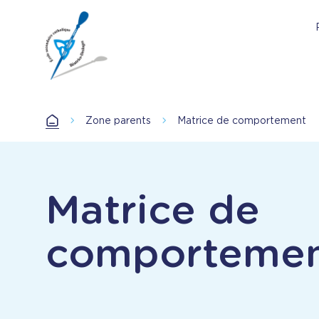
Aller
au
contenu
principal
Accueil
Zone parents
Matrice de comportement
Accueil
Matrice de
comporteme