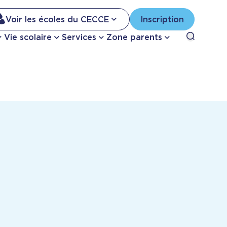
Na
Voir les écoles du CECCE
Inscription
Nav
Open sea
Vie scolaire
Services
Zone parents
se
pri