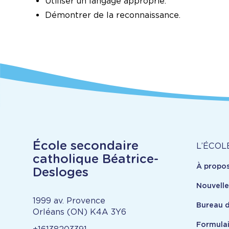
Utiliser un langage approprié.
Démontrer de la reconnaissance.
À
École secondaire
L’ÉCOL
catholique Béatrice-
À propo
pr
Desloges
Nouvell
1999 av. Provence
Bureau d
Orléans (ON) K4A 3Y6
Formulai