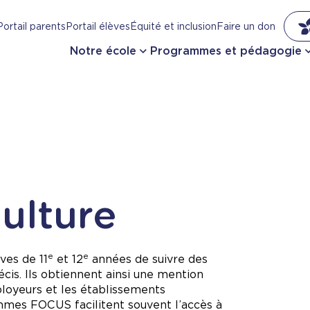
Portail parents
Portail élèves
Équité et inclusion
Faire un don
Notre école
Programmes et pédagogie
ulture
e
e
ves de 11
et 12
années de suivre des
cis. Ils obtiennent ainsi une mention
ployeurs et les établissements
mmes FOCUS facilitent souvent l’accès à