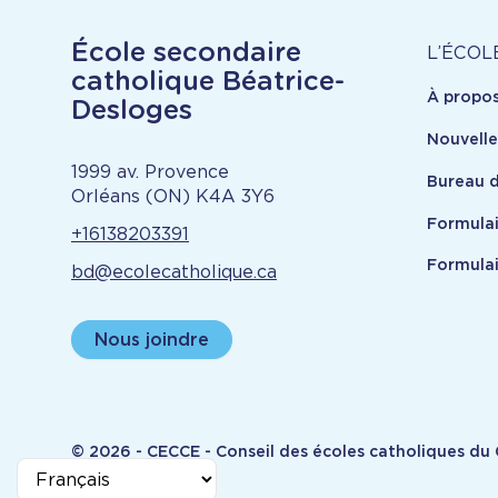
À
École secondaire
L’ÉCOL
catholique Béatrice-
À propo
pr
Desloges
Nouvell
1999 av. Provence
Bureau d
Orléans (ON) K4A 3Y6
Formulai
+16138203391
Formulai
bd@ecolecatholique.ca
Nous joindre
© 2026 - CECCE - Conseil des écoles catholiques du C