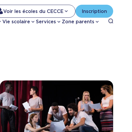
Na
Voir les écoles du CECCE
Inscription
Nav
Open sea
Vie scolaire
Services
Zone parents
se
pri